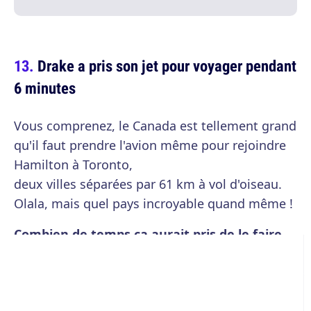
Drake a pris son jet pour voyager pendant
6 minutes
Vous comprenez, le Canada est tellement grand
qu'il faut prendre l'avion même pour rejoindre
Hamilton à Toronto,
deux villes séparées par 61 km à vol d'oiseau.
Olala, mais quel pays incroyable quand même !
Combien de temps ça aurait pris de le faire
en voiture :
1 h, le temps idéal pour finir un
Rubik's Cube sans décoller les étiquettes.