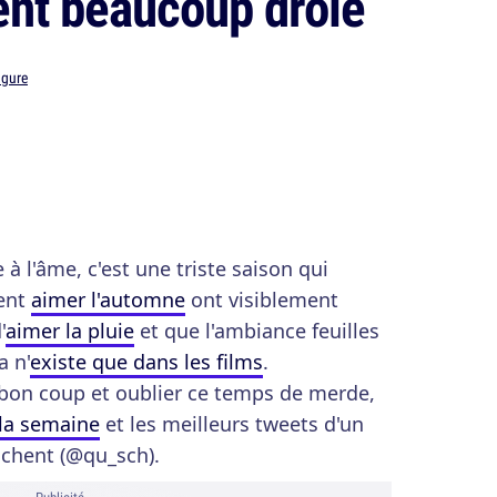
ent beaucoup drôle
gure
e à l'âme, c'est une triste saison qui
ent
aimer l'automne
ont visiblement
'
aimer la pluie
et que l'ambiance feuilles
a n'
existe que dans les films
.
bon coup et oublier ce temps de merde,
la semaine
et les meilleurs tweets d'un
uchent (@qu_sch).