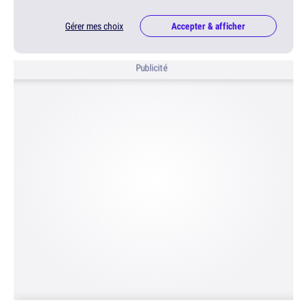
Gérer mes choix
Accepter & afficher
Publicité