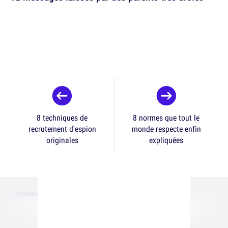
8 techniques de
8 normes que tout le
recrutement d'espion
monde respecte enfin
originales
expliquées
Accueil
Vu en Une
Top 20 des trucs qu'il faut arrêter de faire au
supermarché, les trucs insupportables