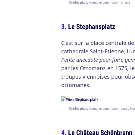
Crédits
photo
(creative commons) : Briséis
Le Stephansplatz
C'est sur la place centrale d
cathédrale Saint-Etienne, l'un
Petite anecdote pour faire genr
par les Ottomans en 1575, le
troupes viennoises pour obs
ottomanes.
Crédits
photo
(creative commons) : Jacob Ho
Le Château Schönbrunn