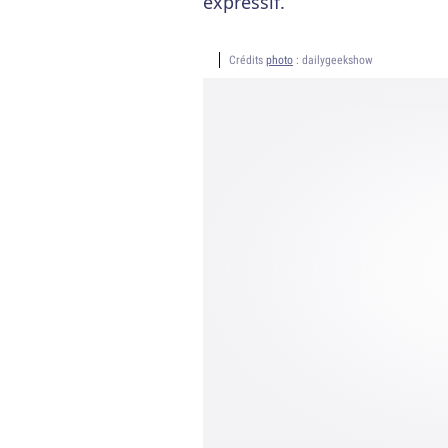
expressif.
Crédits
photo
: dailygeekshow