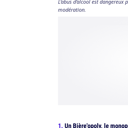
L’abus d’alcool est dangereux
modération.
Un Bière'opoly, le monop