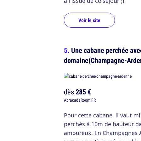
à l'issue de ce séjour ;)
Voir le site
Une cabane perchée avec
domaine(Champagne-Arde
dès
285 €
AbracadaRoom FR
Pour cette cabane, il vaut mi
perchés à 10m de hauteur dan
amoureux. En Champagnes A