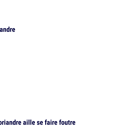
iandre
iandre aille se faire foutre