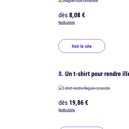
dès
8,08 €
Redbubble
Voir le site
Un t-shirt pour rendre il
dès
19,86 €
Redbubble