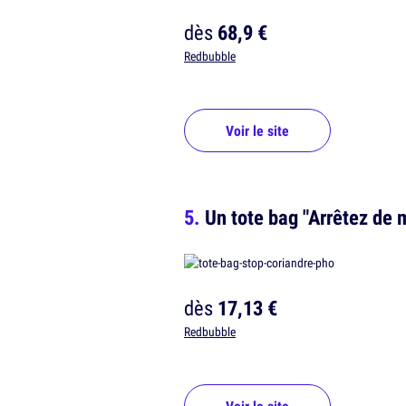
dès
68,9 €
Redbubble
Voir le site
Un tote bag "Arrêtez de 
dès
17,13 €
Redbubble