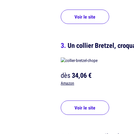
Voir le site
Un collier Bretzel, croq
dès
34,06 €
Amazon
Voir le site