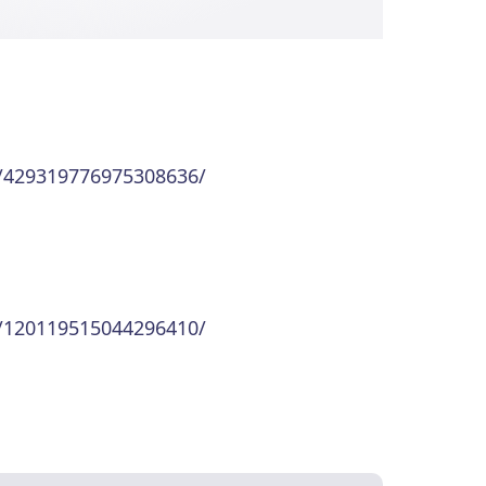
n/429319776975308636/
n/120119515044296410/