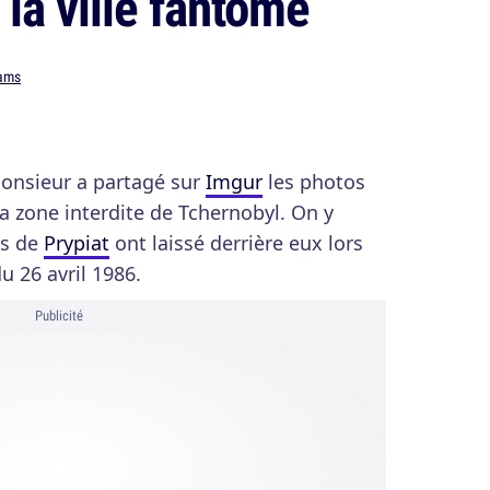
la ville fantôme
ams
 monsieur a partagé sur
Imgur
les photos
la zone interdite de Tchernobyl. On y
ts de
Prypiat
ont laissé derrière eux lors
u 26 avril 1986.
Publicité