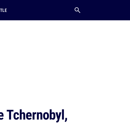
TLE
e Tchernobyl,