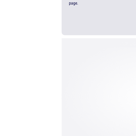
page.