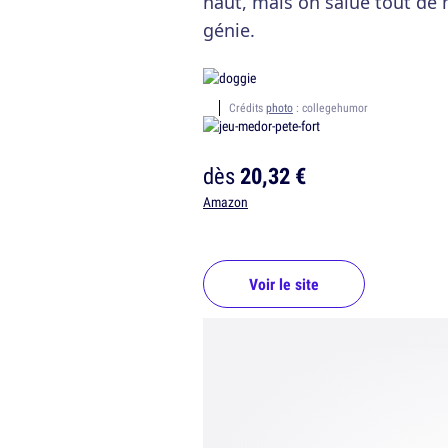
haut, mais on salue tout de
génie.
Crédits
photo
: collegehumor
dès
20,32 €
Amazon
Voir le site