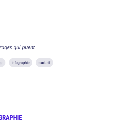
rages qui puent
op
infographie
exclusif
GRAPHIE