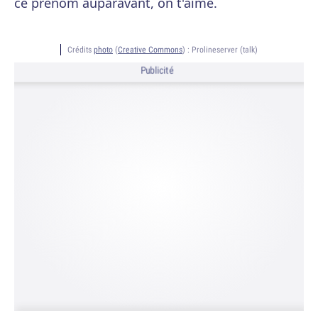
ce prénom auparavant, on t'aime.
Crédits
photo
(
Creative Commons
) :
Prolineserver (talk)
Publicité