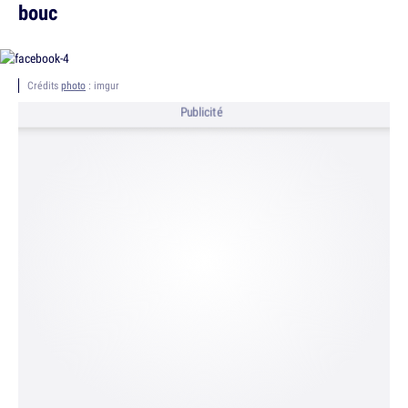
bouc
Crédits
photo
: imgur
Publicité