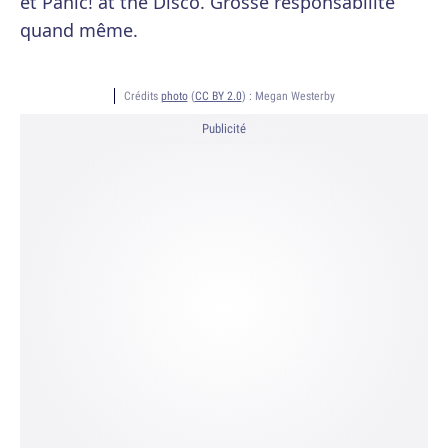
et Panic! at the Disco. Grosse responsabilité
quand même.
Crédits
photo
(
CC BY 2.0
) :
Megan Westerby
Publicité