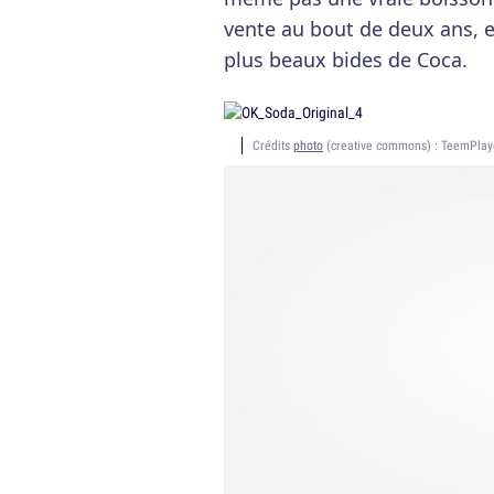
vente au bout de deux ans, e
plus beaux bides de Coca.
Crédits
photo
(creative commons) : TeemPlay