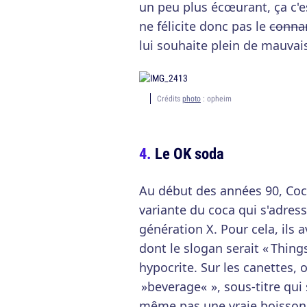
un peu plus écœurant, ça c'e
ne félicite donc pas le
conna
lui souhaite plein de mauvai
Crédits
photo
: opheim
Le OK soda
Au début des années 90, Coc
variante du coca qui s'adre
génération X. Pour cela, ils
dont le slogan serait « Thing
hypocrite. Sur les canettes, 
»beverage« », sous-titre qui 
même pas une vraie boisson. A