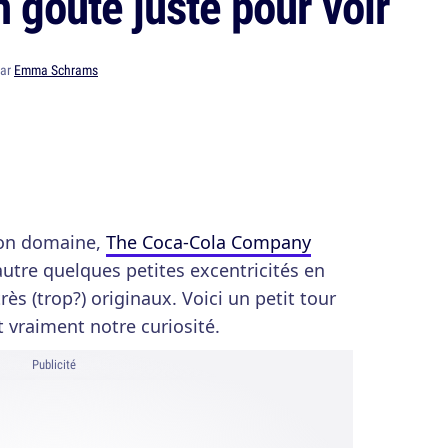
n goûté juste pour voir
par
Emma Schrams
son domaine,
The Coca-Cola Company
autre quelques petites excentricités en
rès (trop?) originaux. Voici un petit tour
t vraiment notre curiosité.
Publicité