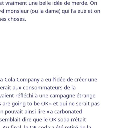
st vraiment une belle idée de merde. On
rd
monsieur (ou la dame) qui l'a eue et on
ses choses.
a-Cola Company a eu l'idée de créer une
sserait aux consommateurs de la
 avaient réfléchi à une campagne étrange
s are going to be OK » et qui ne serait pas
on pouvait ainsi lire « a carbonated
semblait dire que le OK soda n'était
u final, le OK soda a été retiré de la