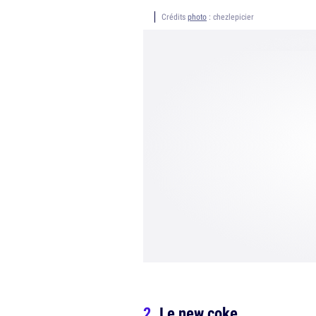
Crédits
photo
: chezlepicier
Le new coke