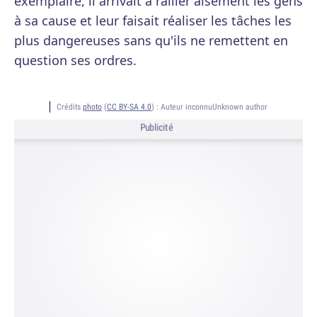
exemplaire, il arrivait à rallier aisément les gens
à sa cause et leur faisait réaliser les tâches les
plus dangereuses sans qu'ils ne remettent en
question ses ordres.
Crédits
photo
(
CC BY-SA 4.0
) :
Auteur inconnuUnknown author
Publicité