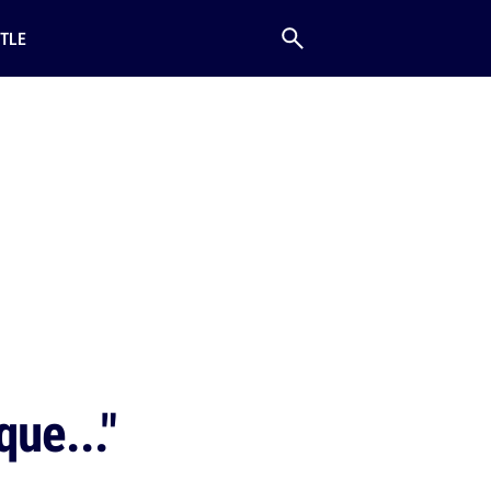
TLE
que..."