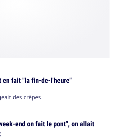
 en fait "la fin-de-l'heure"
eait des crèpes.
eek-end on fait le pont", on allait
t