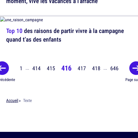
moment, vive les vacances à l'arrache
Top 10
des raisons de partir vivre à la campagne
quand t’as des enfants
416
1
414
415
417
418
646
...
...
récédente
Page su
Accueil
Texte