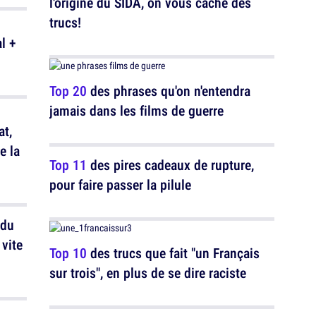
l'origine du SIDA, on vous cache des
trucs!
l +
Top 20
des phrases qu'on n'entendra
jamais dans les films de guerre
at,
e la
Top 11
des pires cadeaux de rupture,
pour faire passer la pilule
 du
 vite
Top 10
des trucs que fait "un Français
sur trois", en plus de se dire raciste