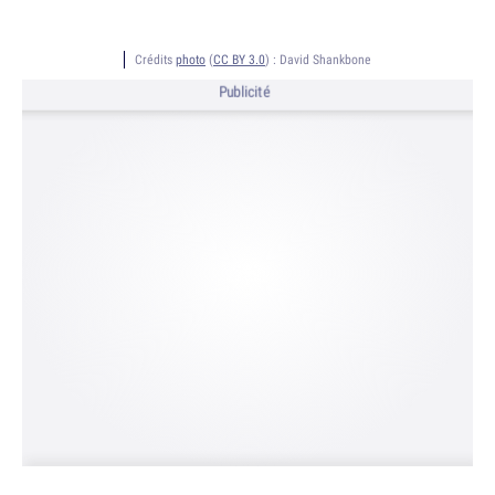
Crédits
photo
(
CC BY 3.0
) :
David Shankbone
Publicité