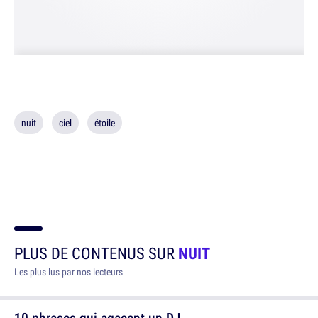
nuit
ciel
étoile
PLUS DE CONTENUS SUR
NUIT
Les plus lus par nos lecteurs
10 phrases qui agacent un DJ