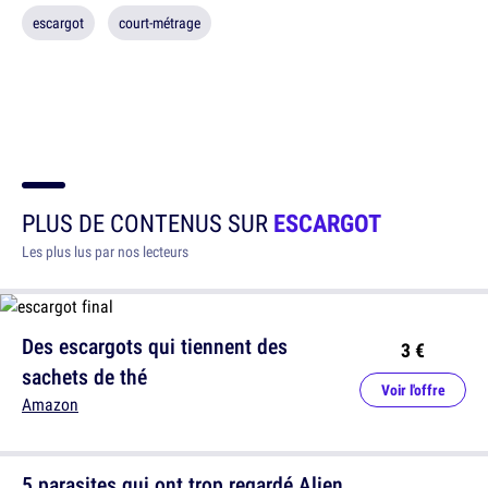
escargot
court-métrage
PLUS DE CONTENUS SUR
ESCARGOT
Les plus lus par nos lecteurs
Des escargots qui tiennent des
3 €
sachets de thé
Voir l'offre
Amazon
5 parasites qui ont trop regardé Alien