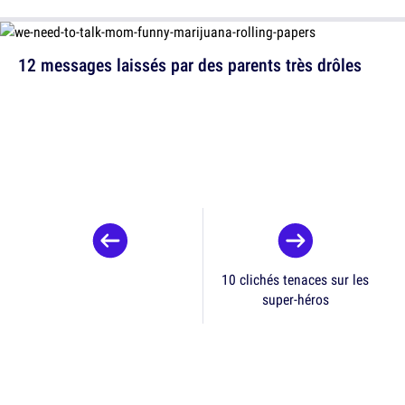
12 messages laissés par des parents très drôles
10 clichés tenaces sur les
super-héros
Accueil
Internet
Top 15 des tweets de @Régis_estuncon, du lol en
hashtag