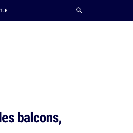
TLE
des balcons,