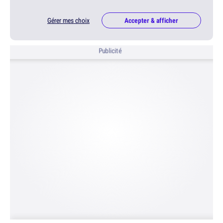
Gérer mes choix
Accepter & afficher
Publicité