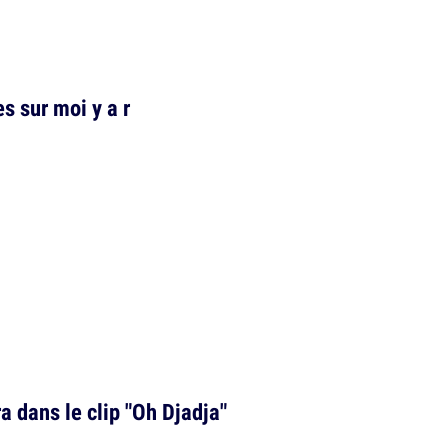
es sur moi y a r
a dans le clip "Oh Djadja"