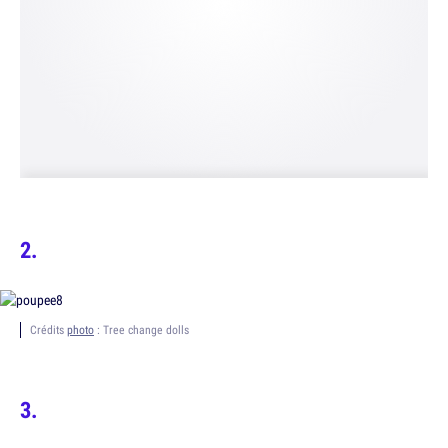
Crédits
photo
: Tree change dolls