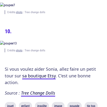
Crédits
photo
: Tree change dolls
Crédits
photo
: Tree change dolls
Si vous voulez aider Sonia, allez faire un petit
tour sur
sa boutique Etsy
. C'est une bonne
action.
Source :
Tree Change Dolls
jouet
enfant
insolite
image
poupée
tip top