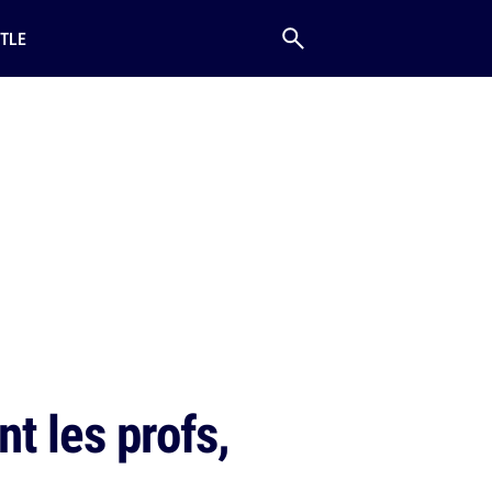
TLE
t les profs,