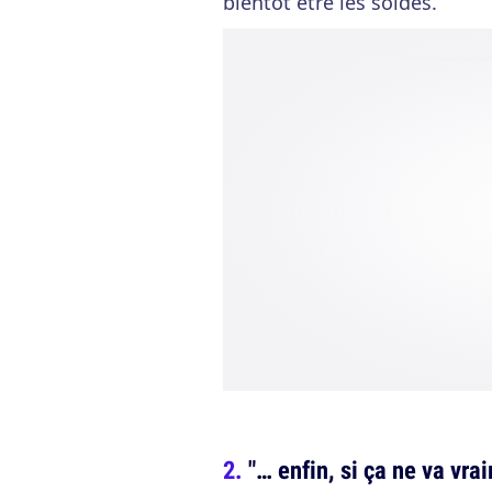
bientôt être les soldes.
"… enfin, si ça ne va vra