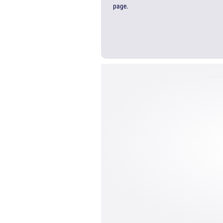
page.