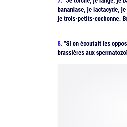
"Je torche, je lange, je 
bananiase, je lactacyde, je
je trois-petits-cochonne. Br
"Si on écoutait les oppos
brassières aux spermatozoï