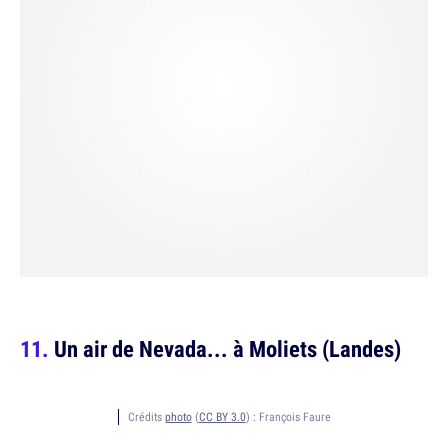
Un air de Nevada... à Moliets (Landes)
Crédits
photo
(
CC BY 3.0
) :
François Faure