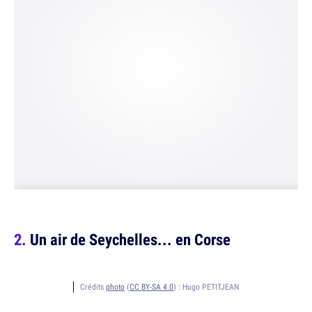
Un air de Seychelles... en Corse
Crédits
photo
(
CC BY-SA 4.0
) :
Hugo PETITJEAN