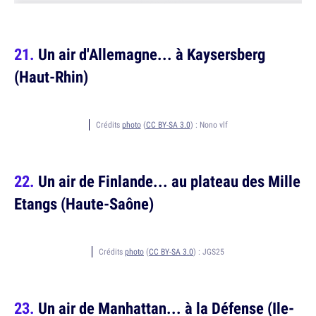
Un air d'Allemagne... à Kaysersberg
(Haut-Rhin)
Crédits
photo
(
CC BY-SA 3.0
) :
Nono vlf
Un air de Finlande... au plateau des Mille
Etangs (Haute-Saône)
Crédits
photo
(
CC BY-SA 3.0
) :
JGS25
Un air de Manhattan... à la Défense (Ile-