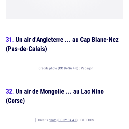
Un air d'Angleterre ... au Cap Blanc-Nez
(Pas-de-Calais)
Crédits
photo
(
CC BY-SA 4.0
) :
Papagon
Un air de Mongolie ... au Lac Nino
(Corse)
Crédits
photo
(
CC BY-SA 4.0
) :
Ed BEDOS