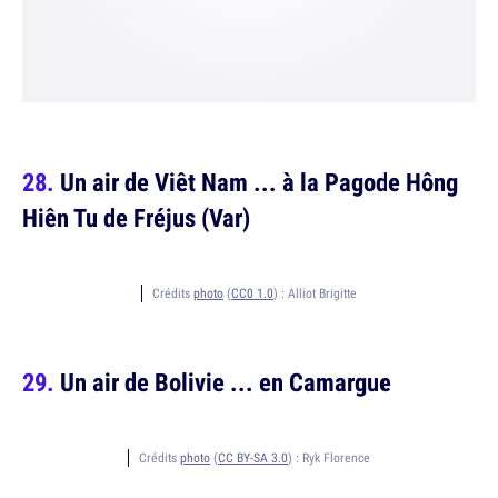
Un air de Viêt Nam ... à la Pagode Hông
Hiên Tu de Fréjus (Var)
Crédits
photo
(
CC0 1.0
) :
Alliot Brigitte
Un air de Bolivie ... en Camargue
Crédits
photo
(
CC BY-SA 3.0
) :
Ryk Florence