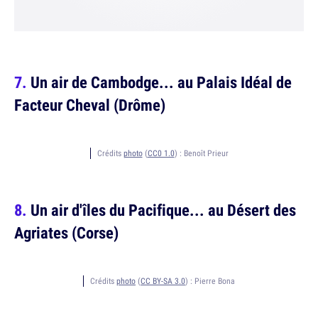
Un air de Cambodge... au Palais Idéal de
Facteur Cheval (Drôme)
Crédits
photo
(
CC0 1.0
) :
Benoît Prieur
Un air d'îles du Pacifique... au Désert des
Agriates (Corse)
Crédits
photo
(
CC BY-SA 3.0
) :
Pierre Bona