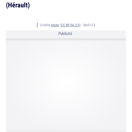
(Hérault)
Crédits
photo
(
CC BY-SA 3.0
) :
Stefi123
Publicité