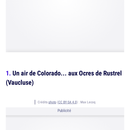
Un air de Colorado... aux Ocres de Rustrel
(Vaucluse)
Crédits
photo
(
CC BY-SA 4.0
) :
Max Lecoq
Publicité