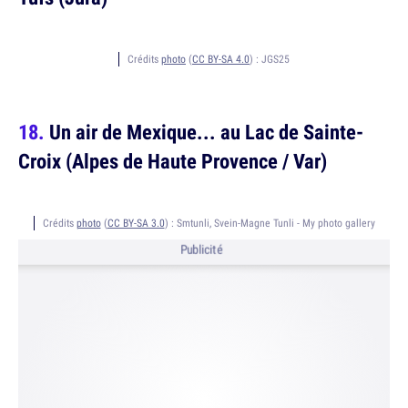
Crédits
photo
(
CC BY-SA 4.0
) :
JGS25
Un air de Mexique... au Lac de Sainte-
Croix (Alpes de Haute Provence / Var)
Crédits
photo
(
CC BY-SA 3.0
) :
Smtunli, Svein-Magne Tunli - My photo gallery
Publicité