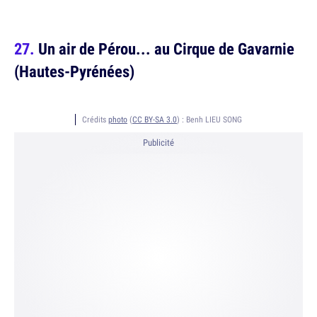
Un air de Pérou... au Cirque de Gavarnie
(Hautes-Pyrénées)
Crédits
photo
(
CC BY-SA 3.0
) :
Benh LIEU SONG
Publicité