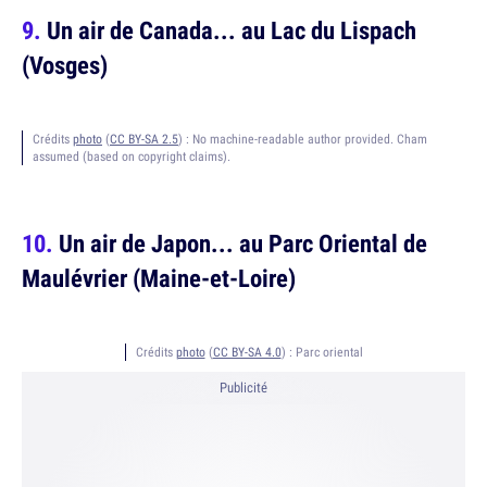
Un air de Canada... au Lac du Lispach
(Vosges)
Crédits
photo
(
CC BY-SA 2.5
) :
No machine-readable author provided. Cham
assumed (based on copyright claims).
Un air de Japon... au Parc Oriental de
Maulévrier (Maine-et-Loire)
Crédits
photo
(
CC BY-SA 4.0
) :
Parc oriental
Publicité