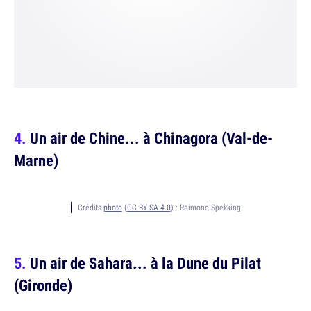
Un air de Chine... à Chinagora (Val-de-
Marne)
Crédits
photo
(
CC BY-SA 4.0
) :
Raimond Spekking
Un air de Sahara... à la Dune du Pilat
(Gironde)