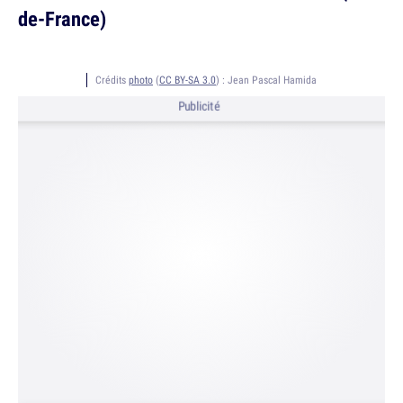
de-France)
Crédits
photo
(
CC BY-SA 3.0
) :
Jean Pascal Hamida
Publicité