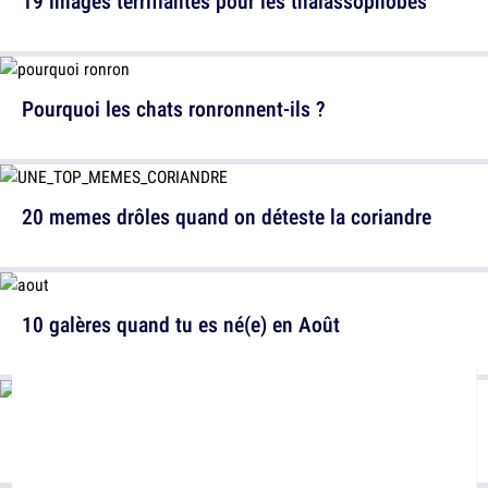
19 images terrifiantes pour les thalassophobes
Pourquoi les chats ronronnent-ils ?
20 memes drôles quand on déteste la coriandre
10 galères quand tu es né(e) en Août
15 raisons de partir en vacances en août