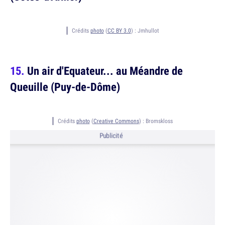
Crédits
photo
(
CC BY 3.0
) :
Jmhullot
Un air d'Equateur... au Méandre de
Queuille (Puy-de-Dôme)
Crédits
photo
(
Creative Commons
) :
Bromskloss
Publicité