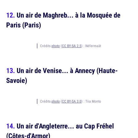
Un air de Maghreb... à la Mosquée de
Paris (Paris)
Crédits
photo
(
CC BY-SA 2.5
) :
Néfermaât
Un air de Venise... à Annecy (Haute-
Savoie)
Crédits
photo
(
CC BY-SA 3.0
) :
Tiia Monto
Un air d'Angleterre... au Cap Fréhel
(Côtes-d'Armor)