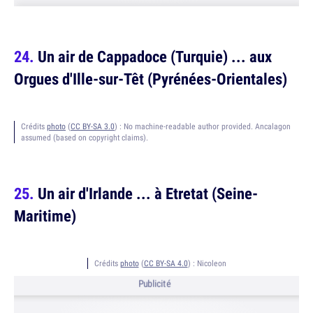
Un air de Cappadoce (Turquie) ... aux
Orgues d'Ille-sur-Têt (Pyrénées-Orientales)
Crédits
photo
(
CC BY-SA 3.0
) :
No machine-readable author provided. Ancalagon
assumed (based on copyright claims).
Un air d'Irlande ... à Etretat (Seine-
Maritime)
Crédits
photo
(
CC BY-SA 4.0
) :
Nicoleon
Publicité