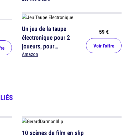
Un jeu de la taupe
59 €
électronique pour 2
joueurs, pour
Voir l'offre
fre
transformer son salon
Amazon
en arène rétro
LIÉS
10 scènes de film en slip