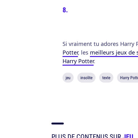
Si vraiment tu adores Harry P
Potter
, les
meilleurs jeux de 
Harry Potter
.
jeu
insolite
texte
Harry Pott
PLUS DE CONTENUS SUR
JEU