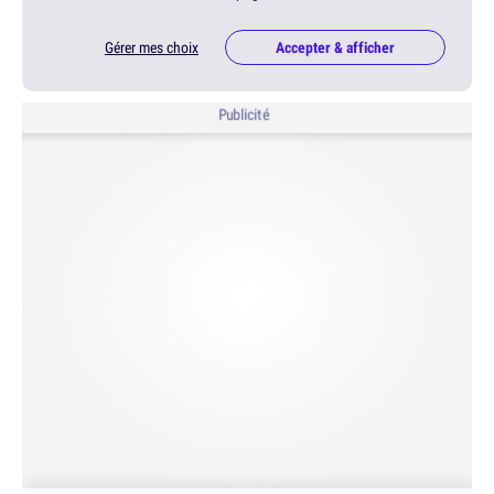
Gérer mes choix
Accepter & afficher
Publicité