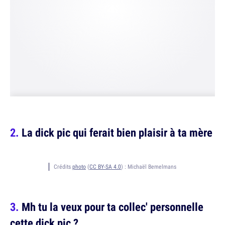
La dick pic qui ferait bien plaisir à ta mère
Crédits
photo
(
CC BY-SA 4.0
) :
Michaël Bemelmans
Mh tu la veux pour ta collec' personnelle
cette dick pic ?