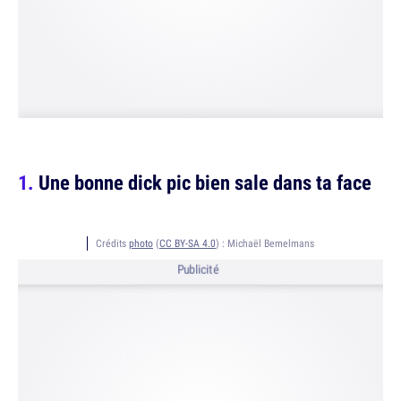
Une bonne dick pic bien sale dans ta face
Crédits
photo
(
CC BY-SA 4.0
) :
Michaël Bemelmans
Publicité