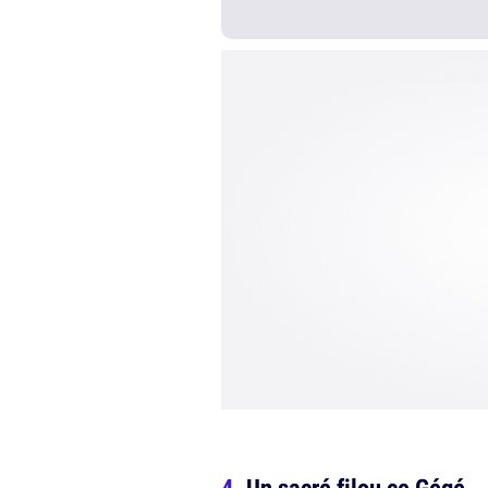
Un sacré filou ce Gégé