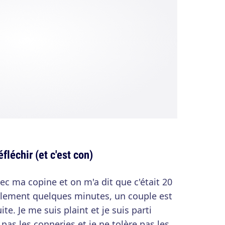
éfléchir (et c'est con)
vec ma copine et on m'a dit que c'était 20
ulement quelques minutes, un couple est
ite. Je me suis plaint et je suis parti
as les conneries et je ne tolère pas les