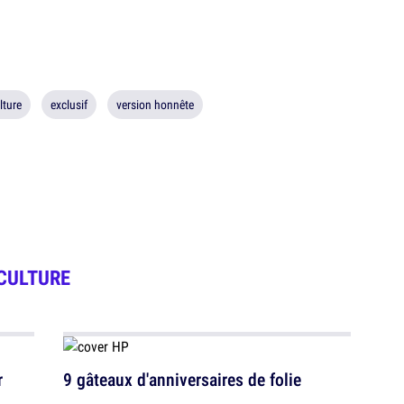
lture
exclusif
version honnête
CULTURE
r
9 gâteaux d'anniversaires de folie