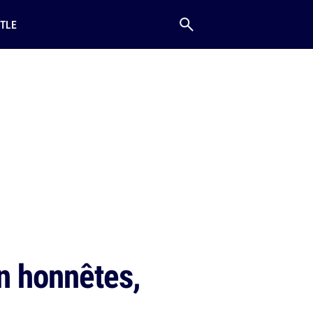
TLE
on honnêtes,