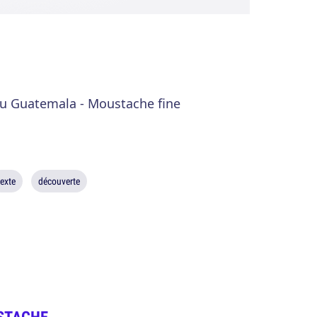
au Guatemala - Moustache fine
texte
découverte
STACHE