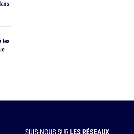
dans
é les
ue
SUIS-NOUS SUR
LES RÉSEAUX