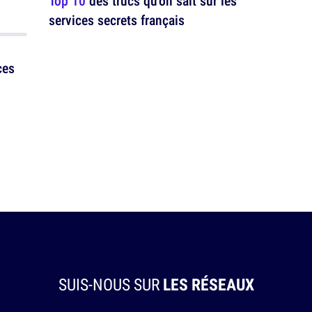
Top 10
des trucs qu'on sait sur les
services secrets français
ces
SUIS-NOUS SUR
LES RÉSEAUX