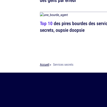
des gens par erreur
Top 10
des pires bourdes des servi
secrets, oupsie doopsie
Accueil
Services secrets