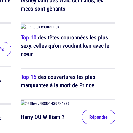
ri de
Disney sont des vrais connards, les
mecs sont gênants
Top 10
des têtes couronnées les plus
sexy, celles qu'on voudrait ken avec le
fre
cœur
Top 15
des couvertures les plus
e
marquantes à la mort de Prince
Harry OU William ?
Répondre
s