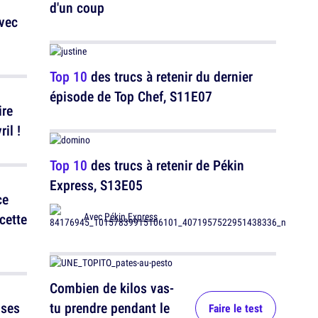
d'un coup
Top 10
des trucs à retenir du dernier
épisode de Top Chef, S11E07
ire
il !
Top 10
des trucs à retenir de Pékin
Express, S13E05
ce
 cette
Avec
Pékin Express
Combien de kilos vas-
 ses
tu prendre pendant le
Faire le test