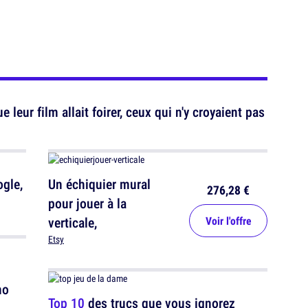
leur film allait foirer, ceux qui n'y croyaient pas
gle,
Un échiquier mural
276,28 €
pour jouer à la
verticale,
Voir l'offre
Etsy
no
Top 10
des trucs que vous ignorez