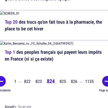
Top 20
des trucs qu'on fait tous à la pharmacie, the
place to be cet hiver
Top 1
des peoples français qui payent leurs impôts
en France (si si ça existe)
824
1
822
823
825
826
1135
...
...
écédente
Page s
Accueil
Vu en une