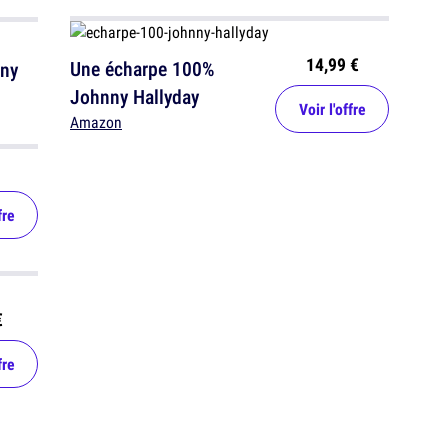
14,99 €
Une écharpe 100%
nny
Johnny Hallyday
Voir l'offre
Amazon
fre
€
fre