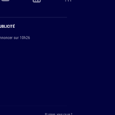
UBLICITÉ
nnoncer sur 10h26
Et sinon, vous ça va ?