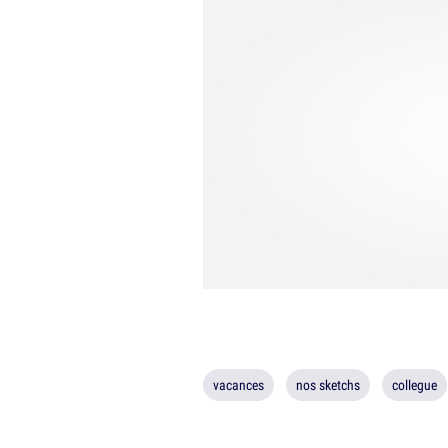
vacances
nos sketchs
collegue