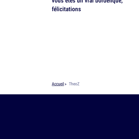
vous êtes un vrai bordélique,
félicitations
Accueil
TheoZ